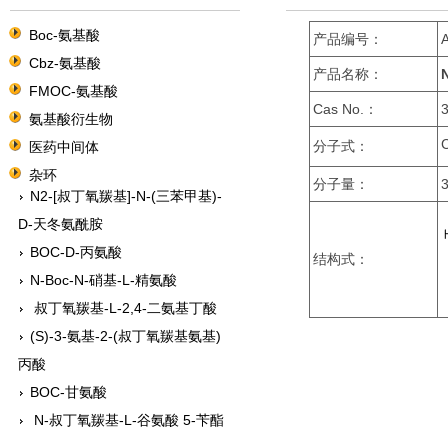
Boc-氨基酸
产品编号：
N-叔丁氧羰基-L-谷氨酸 1-苄酯
Cbz-氨基酸
BOC-L-脯氨酸
产品名称：
FMOC-氨基酸
N-BOC-O-苄基-L-丝氨酸
Cas No.：
氨基酸衍生物
S-乙酰胺基甲基-N-叔丁氧羰基-
分子式：
医药中间体
L-半胱氨酸
杂环
N2-[叔丁氧羰基]-N-(三苯甲基)-
分子量：
D-天冬氨酰胺
BOC-D-丙氨酸
结构式：
N-Boc-N-硝基-L-精氨酸
叔丁氧羰基-L-2,4-二氨基丁酸
(S)-3-氨基-2-(叔丁氧羰基氨基)
丙酸
BOC-甘氨酸
N-叔丁氧羰基-L-谷氨酸 5-苄酯
N-Boc-N-三苯甲基-L-组氨酸