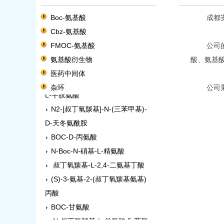
Boc-氨基酸
成都安米
Cbz-氨基酸
N-叔丁氧羰基-L-谷氨酸 1-苄酯
FMOC-氨基酸
公司的研
BOC-L-脯氨酸
氨基酸衍生物
酸、氨基
N-BOC-O-苄基-L-丝氨酸
医药中间体
S-乙酰胺基甲基-N-叔丁氧羰基-
杂环
公司秉持
L-半胱氨酸
N2-[叔丁氧羰基]-N-(三苯甲基)-
D-天冬氨酰胺
BOC-D-丙氨酸
N-Boc-N-硝基-L-精氨酸
叔丁氧羰基-L-2,4-二氨基丁酸
(S)-3-氨基-2-(叔丁氧羰基氨基)
丙酸
BOC-甘氨酸
N-叔丁氧羰基-L-谷氨酸 5-苄酯